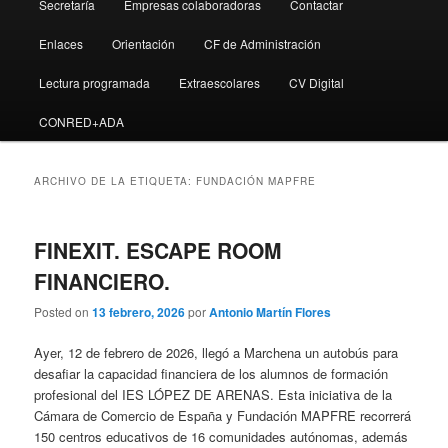
Secretaría
Empresas colaboradoras
Contactar
Enlaces
Orientación
CF de Administración
Lectura programada
Extraescolares
CV Digital
CONRED+ADA
ARCHIVO DE LA ETIQUETA:
FUNDACIÓN MAPFRE
FINEXIT. ESCAPE ROOM
FINANCIERO.
Posted on
13 febrero, 2026
por
Antonio Martín Flores
Ayer, 12 de febrero de 2026, llegó a Marchena un autobús para
desafiar la capacidad financiera de los alumnos de formación
profesional del IES LÓPEZ DE ARENAS. Esta iniciativa de la
Cámara de Comercio de España y Fundación MAPFRE recorrerá
150 centros educativos de 16 comunidades autónomas, además