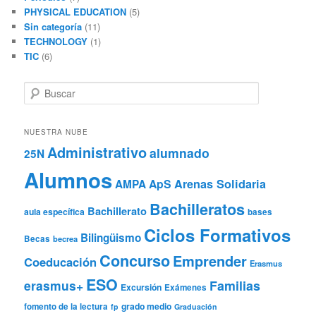
PHYSICAL EDUCATION
(5)
Sin categoría
(11)
TECHNOLOGY
(1)
TIC
(6)
B
u
s
c
NUESTRA NUBE
a
Administrativo
alumnado
25N
r
Alumnos
ApS
Arenas Solidaria
AMPA
Bachilleratos
Bachillerato
aula específica
bases
Ciclos Formativos
Bilingüismo
Becas
becrea
Concurso
Emprender
Coeducación
Erasmus
ESO
erasmus+
Familias
Excursión
Exámenes
grado medio
fomento de la lectura
fp
Graduación