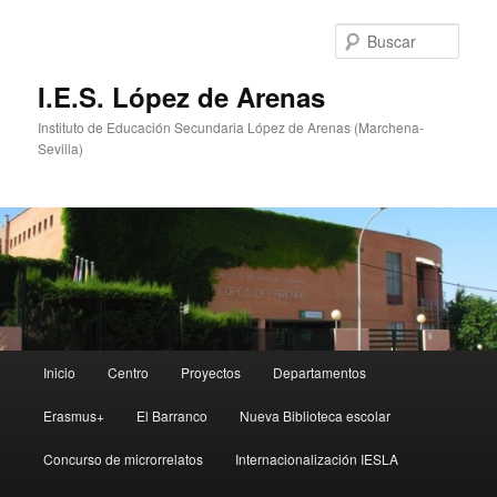
Ir
Ir
al
al
Busc
contenido
contenido
principal
secundario
I.E.S. López de Arenas
Instituto de Educación Secundaria López de Arenas (Marchena-
Sevilla)
Menú
Inicio
Centro
Proyectos
Departamentos
principal
Erasmus+
El Barranco
Nueva Biblioteca escolar
Concurso de microrrelatos
Internacionalización IESLA