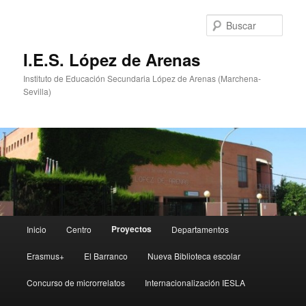
Ir
al
Busc
contenido
principal
I.E.S. López de Arenas
Instituto de Educación Secundaria López de Arenas (Marchena-
Sevilla)
Menú
Proyectos
Inicio
Centro
Departamentos
principal
Erasmus+
El Barranco
Nueva Biblioteca escolar
Concurso de microrrelatos
Internacionalización IESLA