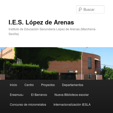
Ir
Ir
al
al
Busc
contenido
contenido
principal
secundario
I.E.S. López de Arenas
Instituto de Educación Secundaria López de Arenas (Marchena-
Sevilla)
Menú
Inicio
Centro
Proyectos
Departamentos
principal
Erasmus+
El Barranco
Nueva Biblioteca escolar
Concurso de microrrelatos
Internacionalización IESLA