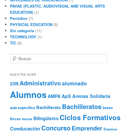
PAVAE (PLASTIC, AUDIOVISUAL AND VISUAL ARTS
EDUCATION)
(1)
Periódico
(7)
PHYSICAL EDUCATION
(5)
Sin categoría
(11)
TECHNOLOGY
(1)
TIC
(6)
B
u
s
c
NUESTRA NUBE
a
Administrativo
alumnado
25N
r
Alumnos
ApS
Arenas Solidaria
AMPA
Bachilleratos
Bachillerato
aula específica
bases
Ciclos Formativos
Bilingüismo
Becas
becrea
Concurso
Emprender
Coeducación
Erasmus