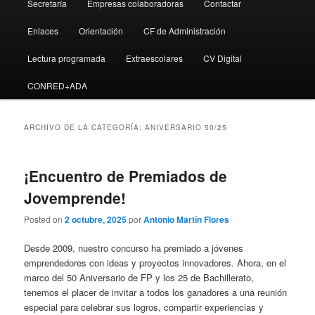
Secretaría
Empresas colaboradoras
Contactar
Enlaces
Orientación
CF de Administración
Lectura programada
Extraescolares
CV Digital
CONRED+ADA
ARCHIVO DE LA CATEGORÍA:
ANIVERSARIO 50/25
¡Encuentro de Premiados de
Jovemprende!
Posted on
2 octubre, 2025
por
Antonio Martín Flores
Desde 2009, nuestro concurso ha premiado a jóvenes
emprendedores con ideas y proyectos innovadores. Ahora, en el
marco del 50 Aniversario de FP y los 25 de Bachillerato,
tenemos el placer de invitar a todos los ganadores a una reunión
especial para celebrar sus logros, compartir experiencias y