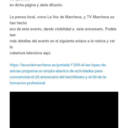
en dicha página y darle difusión.
La prensa local, como La Voz de Marchena, y TV Marchena se
han hecho
eco de este evento, dando visibilidad a este aniversario. Podéis
leer
más detalles del evento en el siguiente enlace a la noticia y ver
la
cobertura televisiva aquí.
https://lavozdemarchena.es/portada/17205-el-ies-lopez-de-
arenas-programa-un-amplio-abanico-de-actividades-para-
conmemorar-el-25-aniversario-del-bachillerato-y-el-50-de-la-
formacion-profesional