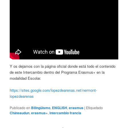
Y os dejamos con la página oficial donde está todo el contenido
de este Intercambio dentro del Programa Erasmus+ en la
modalidad Escolar.
https://sites.google.com/lopezdearenas.net/nermont-
lopezdearenas
Publicado en
Bilingüismo
,
ENGLISH
,
erasmus
|
Etiquetado
Châteaudun
,
erasmus+
,
intercambio francia