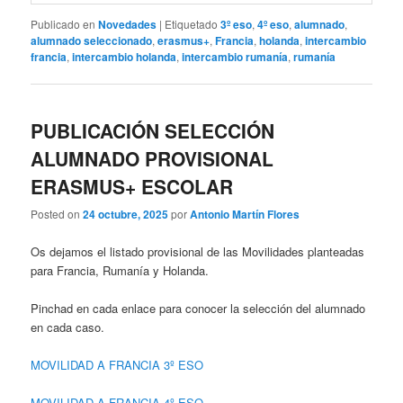
Publicado en
Novedades
|
Etiquetado
3º eso
,
4º eso
,
alumnado
,
alumnado seleccionado
,
erasmus+
,
Francia
,
holanda
,
intercambio
francia
,
intercambio holanda
,
intercambio rumanía
,
rumanía
PUBLICACIÓN SELECCIÓN
ALUMNADO PROVISIONAL
ERASMUS+ ESCOLAR
Posted on
24 octubre, 2025
por
Antonio Martín Flores
Os dejamos el listado provisional de las Movilidades planteadas
para Francia, Rumanía y Holanda.
Pinchad en cada enlace para conocer la selección del alumnado
en cada caso.
MOVILIDAD A FRANCIA 3º ESO
MOVILIDAD A FRANCIA 4º ESO