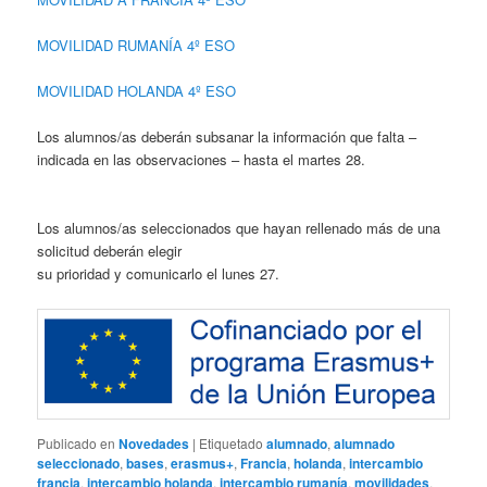
MOVILIDAD RUMANÍA 4º ESO
MOVILIDAD HOLANDA 4º ESO
Los alumnos/as deberán subsanar la información que falta –
indicada en las observaciones – hasta el martes 28.
Los alumnos/as seleccionados que hayan rellenado más de una
solicitud deberán elegir
su prioridad y comunicarlo el lunes 27.
Publicado en
Novedades
|
Etiquetado
alumnado
,
alumnado
seleccionado
,
bases
,
erasmus+
,
Francia
,
holanda
,
intercambio
francia
,
intercambio holanda
,
intercambio rumanía
,
movilidades
,