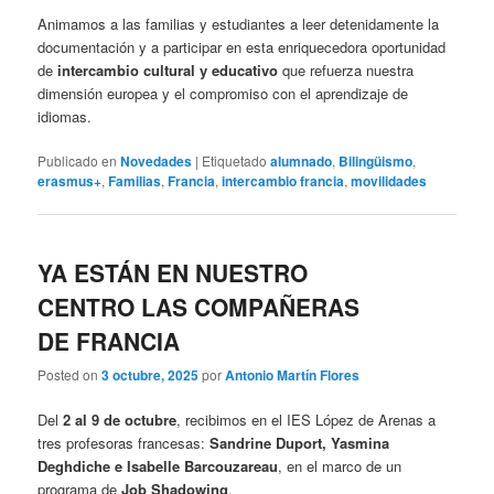
Animamos a las familias y estudiantes a leer detenidamente la
documentación y a participar en esta enriquecedora oportunidad
de
intercambio cultural y educativo
que refuerza nuestra
dimensión europea y el compromiso con el aprendizaje de
idiomas.
Publicado en
Novedades
|
Etiquetado
alumnado
,
Bilingüismo
,
erasmus+
,
Familias
,
Francia
,
intercambio francia
,
movilidades
YA ESTÁN EN NUESTRO
CENTRO LAS COMPAÑERAS
DE FRANCIA
Posted on
3 octubre, 2025
por
Antonio Martín Flores
Del
2 al 9 de octubre
, recibimos en el IES López de Arenas a
tres profesoras francesas:
Sandrine Duport, Yasmina
Deghdiche e Isabelle Barcouzareau
, en el marco de un
programa de
Job Shadowing
.