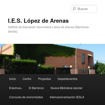
Ir
Ir
al
al
Busc
contenido
contenido
principal
secundario
I.E.S. López de Arenas
Instituto de Educación Secundaria López de Arenas (Marchena-
Sevilla)
Menú
Inicio
Centro
Proyectos
Departamentos
principal
Erasmus+
El Barranco
Nueva Biblioteca escolar
Concurso de microrrelatos
Internacionalización IESLA