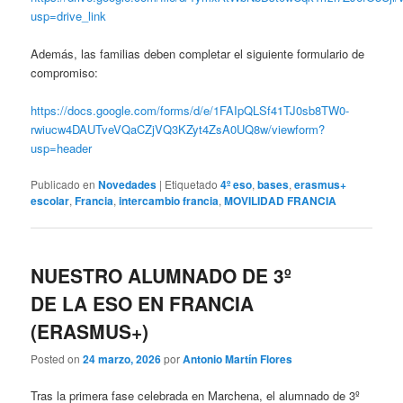
usp=drive_link
Además, las familias deben completar el siguiente formulario de
compromiso:
https://docs.google.com/forms/d/e/1FAIpQLSf41TJ0sb8TW0-
rwiucw4DAUTveVQaCZjVQ3KZyt4ZsA0UQ8w/viewform?
usp=header
Publicado en
Novedades
|
Etiquetado
4º eso
,
bases
,
erasmus+
escolar
,
Francia
,
intercambio francia
,
MOVILIDAD FRANCIA
NUESTRO ALUMNADO DE 3º
DE LA ESO EN FRANCIA
(ERASMUS+)
Posted on
24 marzo, 2026
por
Antonio Martín Flores
Tras la primera fase celebrada en Marchena, el alumnado de 3º