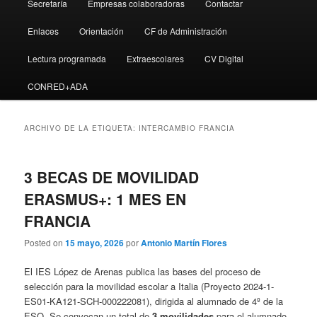
Secretaría
Empresas colaboradoras
Contactar
Enlaces
Orientación
CF de Administración
Lectura programada
Extraescolares
CV Digital
CONRED+ADA
ARCHIVO DE LA ETIQUETA:
INTERCAMBIO FRANCIA
3 BECAS DE MOVILIDAD
ERASMUS+: 1 MES EN
FRANCIA
Posted on
15 mayo, 2026
por
Antonio Martín Flores
El IES López de Arenas publica las bases del proceso de
selección para la movilidad escolar a Italia (Proyecto 2024-1-
ES01-KA121-SCH-000222081), dirigida al alumnado de 4º de la
ESO. Se convocan un total de
3 movilidades
para el alumnado