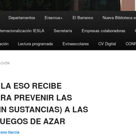
Departamentos
Erasmus+
El Barranco
Nueva Biblioteca e
nternacionalización IESLA
Secretaría
Empresas colaboradoras
ación
Lectura programada
Extraescolares
CV Digital
CON
ACIÓN
LA ESO RECIBE
RA PREVENIR LAS
IN SUSTANCIAS) A LAS
JUEGOS DE AZAR
Cano García