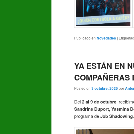
Publicado en
Novedades
|
Etiqueta
YA ESTÁN EN 
COMPAÑERAS 
Posted on
3 octubre, 2025
por
Anton
Del
2 al 9 de octubre
, recibi
Sandrine Duport, Yasmina D
programa de
Job Shadowing
.