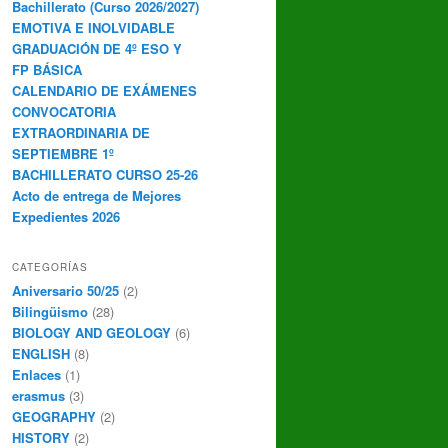
Bachillerato (Curso 2026/2027)
EMOTIVA E INOLVIDABLE
GRADUACIÓN DE 4º ESO Y
FP BÁSICA
CALENDARIO DE EXÁMENES
CONVOCATORIA
EXTRAORDINARIA DE
SEPTIEMBRE 1º
BACHILLERATO CURSO 25-26
Acto de entrega de Mejores
Expedientes 2026
CATEGORÍAS
Aniversario 50/25
(2)
Bilingüismo
(28)
BIOLOGY AND GEOLOGY
(6)
ENGLISH
(8)
Enlaces
(1)
erasmus
(3)
GEOGRAPHY
(2)
HISTORY
(2)