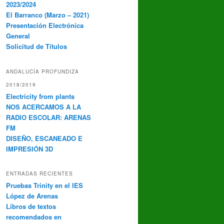
2023/2024
El Barranco (Marzo – 2021)
Presentación Electrónica
General
Solicitud de Títulos
ANDALUCÍA PROFUNDIZA
2018/2019
Electricity from plants
NOS ACERCAMOS A LA
RADIO ESCOLAR: ARENAS
FM
DISEÑO, ESCANEADO E
IMPRESIÓN 3D
ENTRADAS RECIENTES
Pruebas Trinity en el IES
López de Arenas
Libros de textos
recomendados en