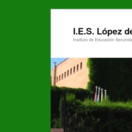
Ir
Ir
al
al
contenido
contenido
I.E.S. López 
principal
secundario
Instituto de Educación Secunda