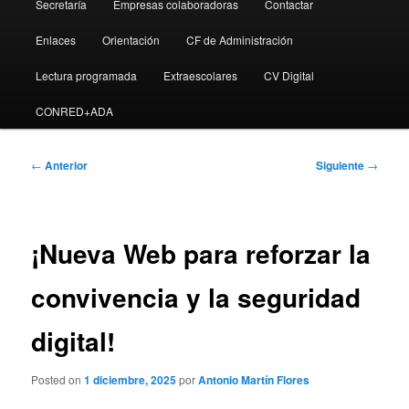
Secretaría
Empresas colaboradoras
Contactar
Enlaces
Orientación
CF de Administración
Lectura programada
Extraescolares
CV Digital
CONRED+ADA
Navegación
←
Anterior
Siguiente
→
de
entradas
¡Nueva Web para reforzar la
convivencia y la seguridad
digital!
Posted on
1 diciembre, 2025
por
Antonio Martín Flores