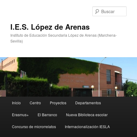
Ir
al
Busc
contenido
principal
I.E.S. López de Arenas
Instituto de Educación Secundaria López de Arenas (Marchena-
Sevilla)
Menú
Inicio
Centro
Proyectos
Departamentos
principal
Erasmus+
El Barranco
Nueva Biblioteca escolar
Concurso de microrrelatos
Internacionalización IESLA