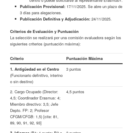
centro o puede solicitarse al representante Erasmus+.
Publicación Provisional:
17/11/2025. Se abre un plazo de
3 días para alegaciones.
Publicación Definitiva y Adjudicación:
24/11/2025.
Criterios de Evaluación y Puntuación
La selección se realizará por una comisión evaluadora según los
siguientes criterios (puntuación máxima):
Criterio
Puntuación Máxima
1. Antigüedad en el Centro
3 puntos
(Funcionario definitivo, interino
o sin destino)
2. Cargo Ocupado (Director:
4,5 puntos
4,5; Coordinador Erasmus: 4;
Miembro directivo: 3,5; Jefe
Depto. FP: 2; Profesor
CFGM/CFGB: 1,5) [cite: 81,
89, 90, 91, 92, 93]
3. Idiomas
(B1: 1 punto; B2 o
3 puntos