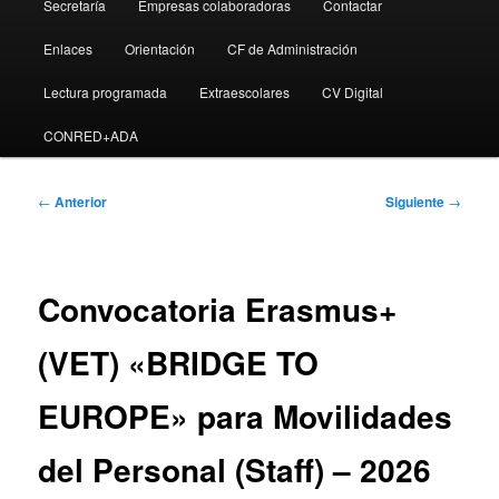
Secretaría
Empresas colaboradoras
Contactar
Enlaces
Orientación
CF de Administración
Lectura programada
Extraescolares
CV Digital
CONRED+ADA
Navegación
←
Anterior
Siguiente
→
de
entradas
Convocatoria Erasmus+
(VET) «BRIDGE TO
EUROPE» para Movilidades
del Personal (Staff) – 2026