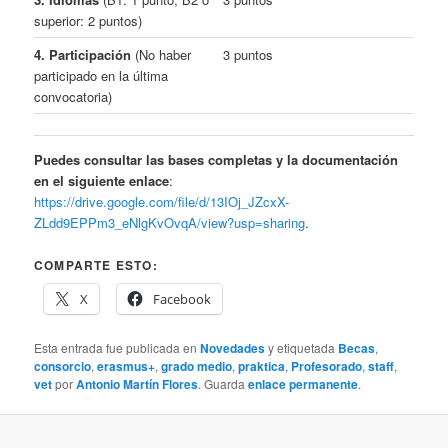
superior: 2 puntos)
4. Participación
(No haber
3 puntos
participado en la última
convocatoria)
Puedes consultar las bases completas y la documentación
en el siguiente enlace
:
https://drive.google.com/file/d/13IOj_JZcxX-
ZLdd9EPPm3_eNlgKvOvqA/view?usp=sharing
.
COMPARTE ESTO:
X
Facebook
Esta entrada fue publicada en
Novedades
y etiquetada
Becas
,
consorcio
,
erasmus+
,
grado medio
,
praktica
,
Profesorado
,
staff
,
vet
por
Antonio Martín Flores
. Guarda
enlace permanente
.