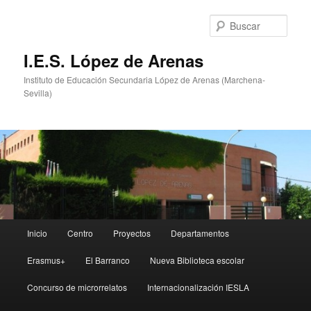
Ir
al
Busc
contenido
principal
I.E.S. López de Arenas
Instituto de Educación Secundaria López de Arenas (Marchena-
Sevilla)
Menú
Inicio
Centro
Proyectos
Departamentos
principal
Erasmus+
El Barranco
Nueva Biblioteca escolar
Concurso de microrrelatos
Internacionalización IESLA