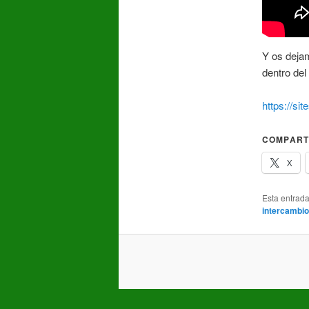
Y os dejam
dentro de
https://s
COMPART
X
Esta entrad
intercambio