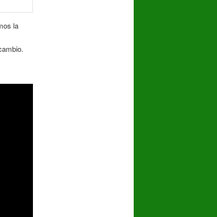
mos la
rcambio.