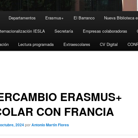
Departamentos
Erasmus+
El Barranco
Nueva Biblioteca e
nternacionalización IESLA
Secretaría
Empresas colaboradoras
ación
Lectura programada
Extraescolares
CV Digital
CON
TERCAMBIO ERASMUS+
COLAR CON FRANCIA
 octubre, 2024
por
Antonio Martín Flores