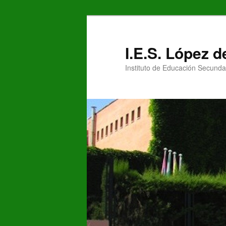
Ir
al
contenido
I.E.S. López 
principal
Instituto de Educación Secunda