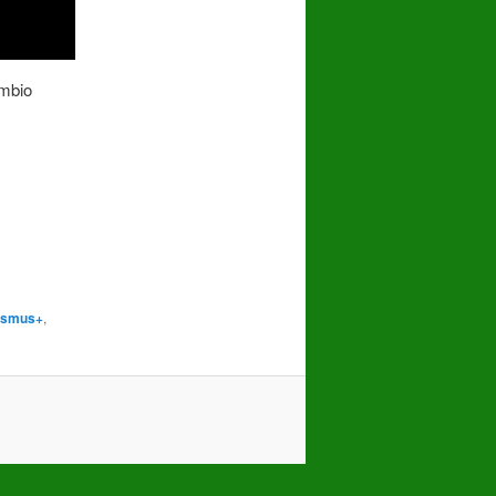
ambio
asmus+
,