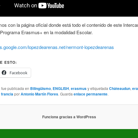
os con la página oficial donde está todo el contenido de este Interc
l Programa Erasmus+ en la modalidad Escolar.
ites.google.com/lopezdearenas.net/nermont-lopezdearenas
E ESTO:
Facebook
a fue publicada en
Bilingüismo
,
ENGLISH
,
erasmus
y etiquetada
Châteaudun
,
er
 francia
por
Antonio Martín Flores
. Guarda
enlace permanente
.
Funciona gracias a WordPress