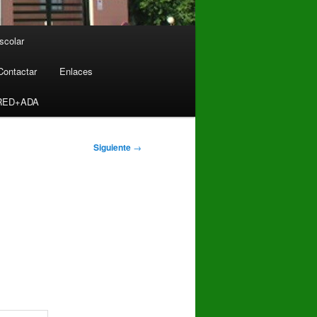
scolar
Contactar
Enlaces
RED+ADA
Siguiente
→