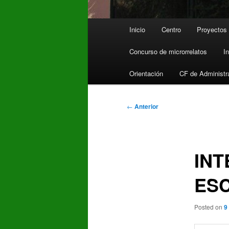
Menú
Inicio
Centro
Proyectos
principal
Concurso de microrrelatos
I
Orientación
CF de Administr
Navegación
←
Anterior
de
entradas
IN
ES
Posted on
9