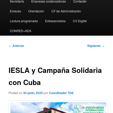
Secretaría
Empresas colaboradoras
Contactar
Enlaces
Orientación
CF de Administración
Lectura programada
Extraescolares
CV Digital
CONRED+ADA
Navegación
←
Anterior
Siguiente
→
de
entradas
IESLA y Campaña Solidaria
con Cuba
Posted on
30 junio, 2025
por
Coordinador TDE