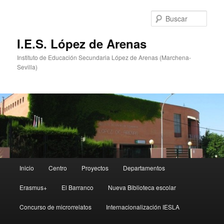
Ir
al
Busc
contenido
principal
I.E.S. López de Arenas
Instituto de Educación Secundaria López de Arenas (Marchena-
Sevilla)
Menú
Inicio
Centro
Proyectos
Departamentos
principal
Erasmus+
El Barranco
Nueva Biblioteca escolar
Concurso de microrrelatos
Internacionalización IESLA