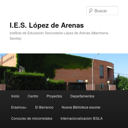
Ir
al
Busc
contenido
principal
I.E.S. López de Arenas
Instituto de Educación Secundaria López de Arenas (Marchena-
Sevilla)
Menú
Inicio
Centro
Proyectos
Departamentos
principal
Erasmus+
El Barranco
Nueva Biblioteca escolar
Concurso de microrrelatos
Internacionalización IESLA