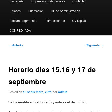
Secretaría
Empresas colaboradoras
Contactar
Enlaces
Orientación
CF de Administración
Lectura programada
Extraescolares
CV Digital
CONRED+ADA
Navegación
←
Anterior
Siguiente
→
de
entradas
Horario días 15,16 y 17 de
septiembre
Posted on
13 septiembre, 2021
por
Admin
Se ha modificado el horario y este es el definitivo.