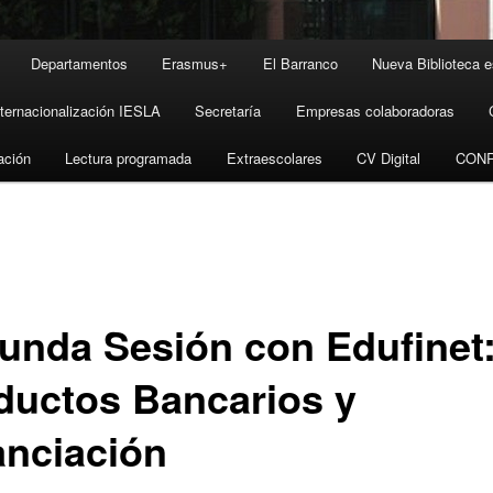
Departamentos
Erasmus+
El Barranco
Nueva Biblioteca e
nternacionalización IESLA
Secretaría
Empresas colaboradoras
ación
Lectura programada
Extraescolares
CV Digital
CON
unda Sesión con Edufinet
ductos Bancarios y
anciación