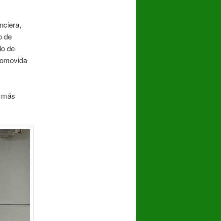
nciera,
o de
do de
romovida
s más