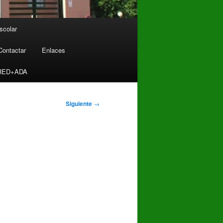
scolar
Contactar
Enlaces
RED+ADA
Siguiente
→
: