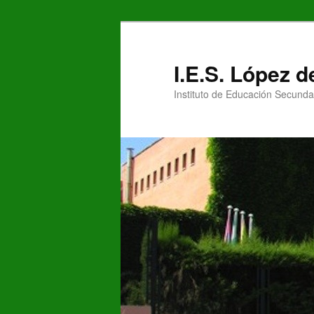
Ir
al
contenido
I.E.S. López 
principal
Instituto de Educación Secunda