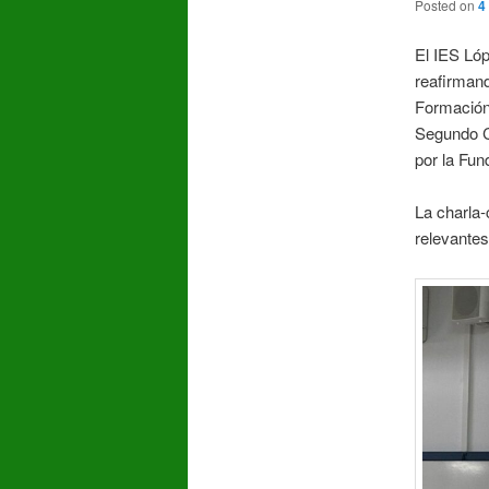
Posted on
4
El IES Ló
reafirman
Formación 
Segundo C
por la Fun
La charla-
relevantes