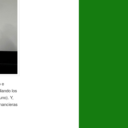
o e
diando los
uno). Y,
inancieras