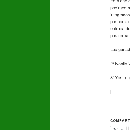
Este año d
pedimos a 
integrados
por parte 
entrada de
para crear 
Los ganad
2º Noelia 
3º Yasmín
COMPART