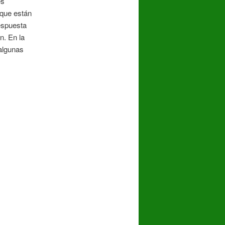
es
 que están
respuesta
n. En la
algunas