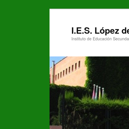
Ir
al
contenido
I.E.S. López 
principal
Instituto de Educación Secunda