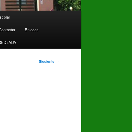
scolar
Contactar
Enlaces
RED+ADA
Siguiente
→