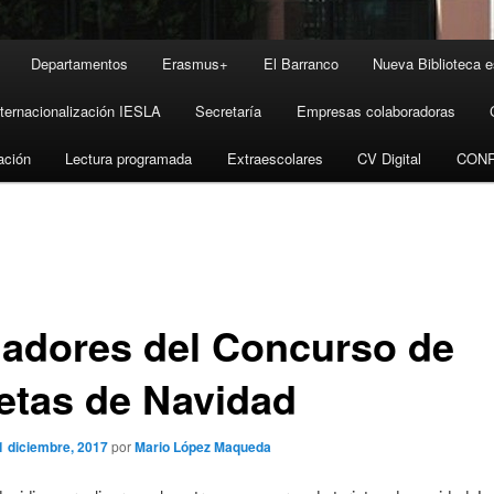
Departamentos
Erasmus+
El Barranco
Nueva Biblioteca e
nternacionalización IESLA
Secretaría
Empresas colaboradoras
ación
Lectura programada
Extraescolares
CV Digital
CON
adores del Concurso de
jetas de Navidad
1 diciembre, 2017
por
Mario López Maqueda