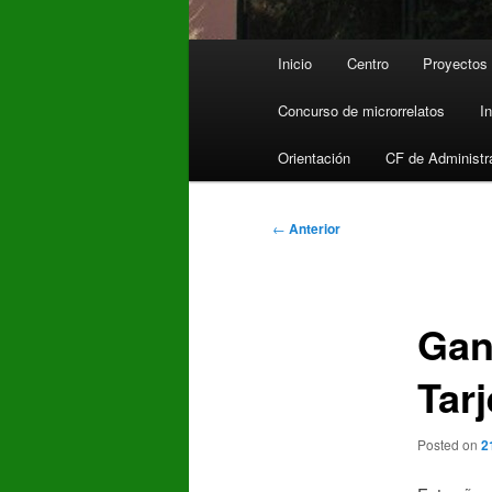
Menú
Inicio
Centro
Proyectos
principal
Concurso de microrrelatos
I
Orientación
CF de Administr
Navegación
←
Anterior
de
entradas
Gan
Tar
Posted on
2