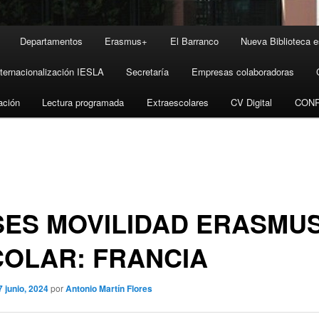
Departamentos
Erasmus+
El Barranco
Nueva Biblioteca e
nternacionalización IESLA
Secretaría
Empresas colaboradoras
ación
Lectura programada
Extraescolares
CV Digital
CON
ES MOVILIDAD ERASMU
OLAR: FRANCIA
7 junio, 2024
por
Antonio Martín Flores