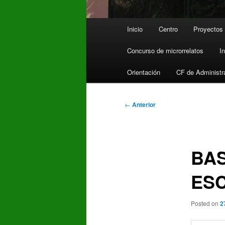
Menú
Inicio
Centro
Proyectos
principal
Concurso de microrrelatos
I
Orientación
CF de Administr
Navegación
←
Anterior
de
entradas
BAS
ESC
Posted on
2