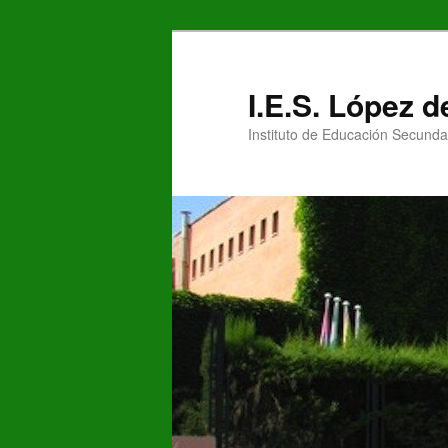
Ir
al
contenido
I.E.S. López 
principal
Instituto de Educación Secunda