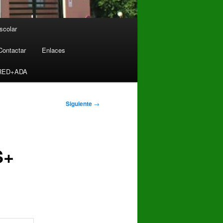
scolar
Contactar
Enlaces
RED+ADA
Siguiente
→
S+