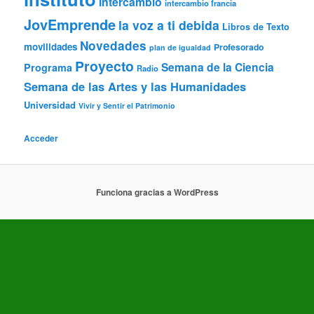
Intercambio
intercambio francia
JovEmprende
la voz a ti debida
Libros de Texto
Novedades
movilidades
Profesorado
plan de igualdad
Proyecto
Semana de la Ciencia
Programa
Radio
Semana de las Artes y las Humanidades
Universidad
Vivir y Sentir el Patrimonio
Acceder
Funciona gracias a WordPress