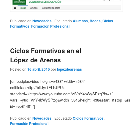
Publicado en
Novedades
|
Etiquetado
Alumnos
,
Becas
,
Ciclos
Formativos
,
Formación Profesional
Ciclos Formativos en el
López de Arenas
Posted on
16 abril, 2015
por
lopezdearenas
[embedplusvideo height=»438″ width=»584″
editlink=»http://bit.ly/1ELh4PU»
standard=»http://www.youtube.com/v/VnY4bWySPzg?fs=1″
vars=»ytid=VnY4bWySPzg&width=584&height=438&start=&stop=&rs=
id=»ep8148″ /]
Publicado en
Novedades
|
Etiquetado
Ciclos Formativos
,
Formación Profesional