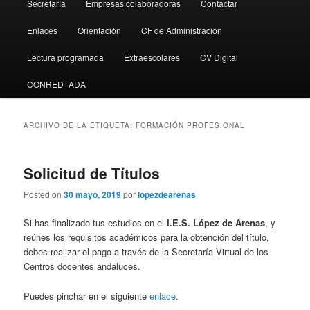
Secretaría
Empresas colaboradoras
Contactar
Enlaces
Orientación
CF de Administración
Lectura programada
Extraescolares
CV Digital
CONRED+ADA
ARCHIVO DE LA ETIQUETA:
FORMACIÓN PROFESIONAL
Solicitud de Títulos
Posted on
30 mayo, 2019
por
lopezdearenas
Si has finalizado tus estudios en el
I.E.S. López de Arenas
, y
reúnes los requisitos académicos para la obtención del título,
debes realizar el pago a través de la Secretaría Virtual de los
Centros docentes andaluces.
Puedes pinchar en el siguiente
enlace
.