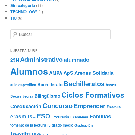
Sin categoría
(11)
TECHNOLOGY
(1)
TIC
(6)
B
u
s
c
NUESTRA NUBE
a
Administrativo
alumnado
25N
r
Alumnos
ApS
Arenas Solidaria
AMPA
Bachilleratos
Bachillerato
aula específica
bases
Ciclos Formativos
Bilingüismo
Becas
becrea
Concurso
Emprender
Coeducación
Erasmus
ESO
erasmus+
Familias
Excursión
Exámenes
grado medio
fomento de la lectura
fp
Graduación
instituto