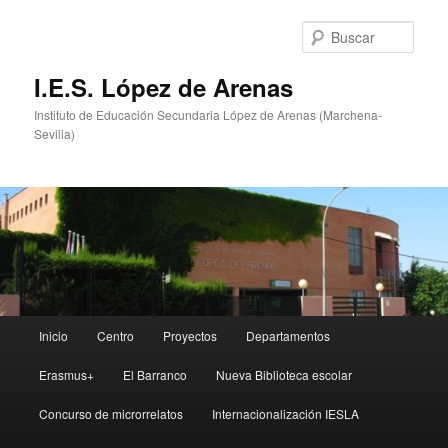
Ir
Ir
al
al
Busc
contenido
contenido
principal
secundario
I.E.S. López de Arenas
Instituto de Educación Secundaria López de Arenas (Marchena-
Sevilla)
Menú
Inicio
Centro
Proyectos
Departamentos
principal
Erasmus+
El Barranco
Nueva Biblioteca escolar
Concurso de microrrelatos
Internacionalización IESLA